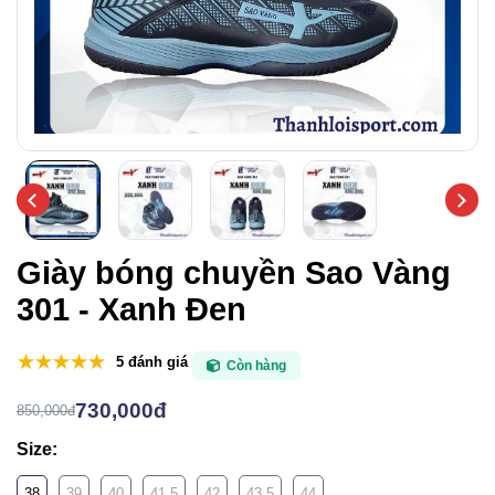
Giày bóng chuyền Sao Vàng
301 - Xanh Đen
5 đánh giá
Còn hàng
730,000đ
850,000đ
Size:
38
39
40
41.5
42
43.5
44