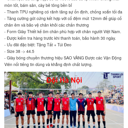
mòn tốt, bám sân, cày bê tông bền bỉ
- Thanh TPU nghiêng có rãnh tăng sự ổn định, chống xoắn tối đa
- Tăng cường gót cứng kết hợp với cổ đệm mút 12mm để giúp cổ 
chân êm và bảo vệ chân khỏi các chấn thương
- Form Giày Thiết kế ôm chân phù hợp với chân người Việt Nam.
- Được kiểm tra hàng trước khi thanh toán, bảo hành 30 ngày.
- Ưu đãi đặc biệt: Tặng Tất + Túi Đeo
- Size 38 -> 44.5
- Giày bóng chuyền thương hiệu SAO VÀNG Được các Vận Động 
Viên nổi tiếng tin dùng và khẳng định chất lượng.