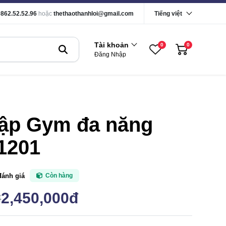
0862.52.52.96
hoặc
thethaothanhloi@gmail.com
Tiếng việt
Tài khoản
0
0
Đăng Nhập
tập Gym đa năng
1201
đánh giá
Còn hàng
2,450,000đ
đ