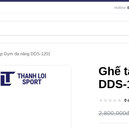
Hotline:
ập Gym đa năng DDS-1201
Ghế 
DDS-
0 
2,800,000