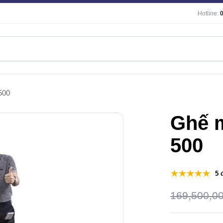
Hotline:
500
Ghế 
500
5 
169,500,0