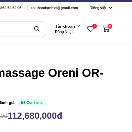
0862.52.52.96
hoặc
thethaothanhloi@gmail.com
Tiếng việt
Tài khoản
0
0
Đăng Nhập
massage Oreni OR-
đánh giá
Còn hàng
112,680,000đ
00đ