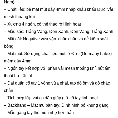
Nam)
– Chất liệu: bề mặt mút dày 4mm nhập khẩu khẩu Đức, vải
mesh thoáng khí
– Xương 4 ngón, có thể tháo rời linh hoạt
– Màu sắc: Trắng Vàng, Đen Xanh, Đen Vàng, Trắng Xanh
– Mặt cắt: Negative vừa vặn, chắc chắn và dễ kiểm soát
bóng.
– Mặt mút: Sử dụng chất liệu mút từ Đức (Germany Latex)
mềm dày 4mm
– Ngón tay kết hợp với phần vải mesh thoáng khí, hút ẩm,
thoát hơi rất tốt
– Đai quấn cổ tay 1 vòng vừa phải, tạo độ ôm và độ chắc
chắn
– Tích hợp lớp vải co dãn giúp giữ cổ tay linh hoạt
– Backhand – Mặt mu bàn tay: Định hình bộ khung găng
– Mẫu găng tay thủ môn nhẹ hơn hẳn