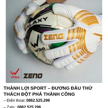
THÀNH LỢI SPORT – ĐƯƠNG ĐẦU THỬ
THÁCH ĐỘT PHÁ THÀNH CÔNG
– Điện thoại:
0862.525.296
– Zalo :
0862.525.296