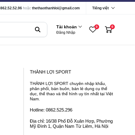
0862.52.52.96
hoặc
thethaothanhloi@gmail.com
Tiếng việt
Tài khoản
0
0
Đăng Nhập
THÀNH LỢI SPORT
THÀNH LỢI SPORT chuyên nhập khẩu,
phân phối, bán buôn, bán lẻ dụng cụ thể
dục, thể thao và thể hình uy tín nhất tại Việt
Nam.
Hotline: 0862.525.296
Địa chỉ: 16/38 Phố Đỗ Xuân Hợp, Phường
Mỹ Đình 1, Quận Nam Từ Liêm, Hà Nội