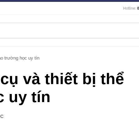
Hotline:
ao trường học uy tín
ụ và thiết bị thể
 uy tín
ỌC