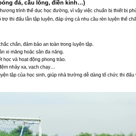
 bóng đá, cầu lông, điền kinh…)
hương trình thể dục học đường, vì vậy việc chuẩn bị thiết bị ph
rợ thi đấu lẫn tập luyện, đáp ứng cả nhu cầu rèn luyện thể chấ
chắc chắn, đảm bảo an toàn trong luyện tập.
sân xi măng hoặc sân đa năng.
ết học và hoạt động phong trào.
 đệm nhảy xa, vạch chạy…
uyện tập của học sinh, giúp nhà trường dễ dàng tổ chức thi đấu