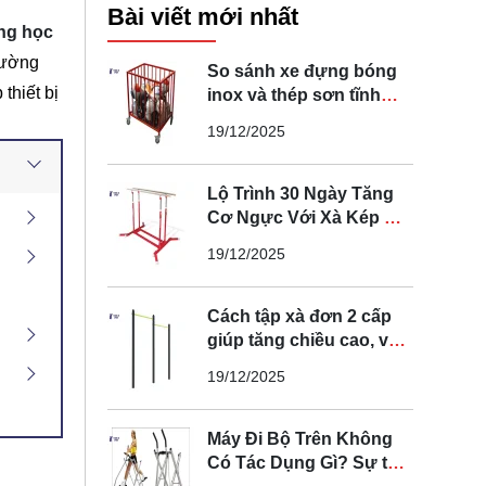
Bài viết mới nhất
ờng học
rường
So sánh xe đựng bóng
thiết bị
inox và thép sơn tĩnh
điện loại nào tốt
19/12/2025
Lộ Trình 30 Ngày Tăng
Cơ Ngực Với Xà Kép Di
Động Tại Nhà
19/12/2025
Cách tập xà đơn 2 cấp
giúp tăng chiều cao, vóc
dáng tại nhà
19/12/2025
Máy Đi Bộ Trên Không
Có Tác Dụng Gì? Sự thật