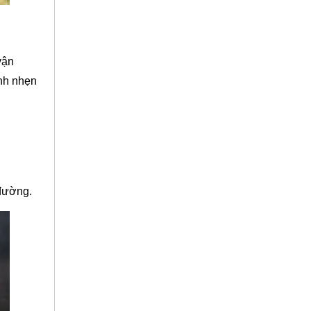
vận
anh nhẹn
 đường.