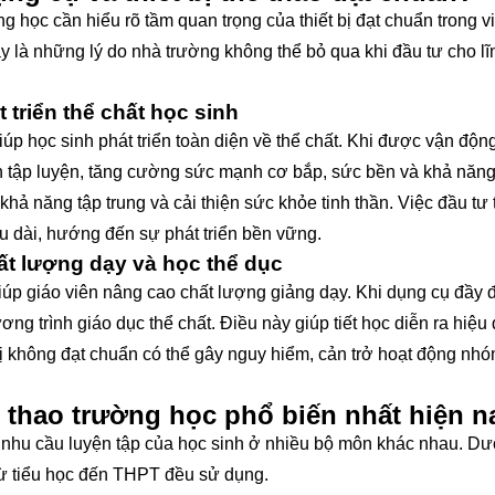
ng học cần hiểu rõ tầm quan trọng của thiết bị đạt chuẩn trong 
y là những lý do nhà trường không thể bỏ qua khi đầu tư cho lĩ
t triển thể chất học sinh
giúp học sinh phát triển toàn diện về thể chất. Khi được vận độn
en tập luyện, tăng cường sức mạnh cơ bắp, sức bền và khả năn
khả năng tập trung và cải thiện sức khỏe tinh thần. Việc đầu tư t
u dài, hướng đến sự phát triển bền vững.
ất lượng dạy và học thể dục
giúp giáo viên nâng cao chất lượng giảng dạy. Khi dụng cụ đầy 
ơng trình giáo dục thể chất. Điều này giúp tiết học diễn ra hiệu
 bị không đạt chuẩn có thể gây nguy hiểm, cản trở hoạt động nh
ể thao trường học phổ biến nhất hiện n
 nhu cầu luyện tập của học sinh ở nhiều bộ môn khác nhau. Dư
 từ tiểu học đến THPT đều sử dụng.