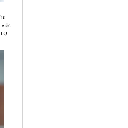
t bị
… Việc
H LỢI