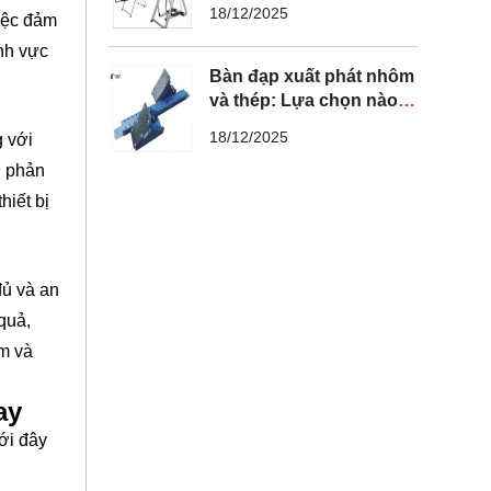
bạn cần biết
18/12/2025
việc đảm
nh vực
Bàn đạp xuất phát nhôm
và thép: Lựa chọn nào
tối ưu nhất?
18/12/2025
g với
g phản
hiết bị
đủ và an
 quả,
óm và
ay
ới đây