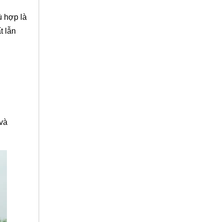
ù hợp là
t lẫn
 và