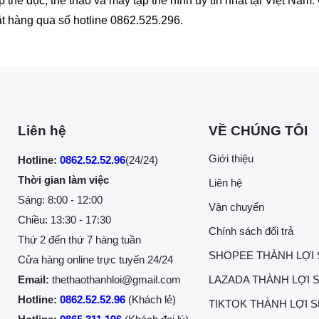
hể dục, thể thao và máy tập thể hình uy tín nhất tại Việt Na
đặt hàng qua số hotline 0862.525.296.
Liên hệ
VỀ CHÚNG TÔI
Giới thiệu
Hotline:
0862.52.52.96
(24/24)
Thời gian làm việc
Liên hệ
Sáng: 8:00 - 12:00
Vận chuyển
Chiều: 13:30 - 17:30
Chính sách đổi trả
Thứ 2 đến thứ 7 hàng tuần
SHOPEE THÀNH LỢI
Cửa hàng online trực tuyến 24/24
Email:
thethaothanhloi@gmail.com
LAZADA THÀNH LỢI 
Hotline:
0862.52.52.96
(Khách lẻ)
TIKTOK THÀNH LỢI 