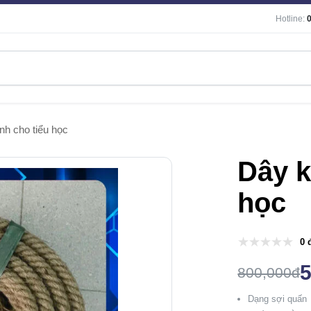
Hotline:
nh cho tiểu học
Dây k
học
0 
800,000đ
Dạng sợi quấn