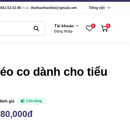
0862.52.52.96
hoặc
thethaothanhloi@gmail.com
Tiếng việt
Tài khoản
0
0
Đăng Nhập
éo co dành cho tiểu
đánh giá
Còn hàng
580,000đ