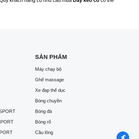
m. Quý khách hàng có nhu cầu mua
Dây kéo co
có thể
SẢN PHẨM
Máy chạy bộ
Ghế massage
Xe đạp thể dục
Bóng chuyền
 SPORT
Bóng đá
SPORT
Bóng rổ
SPORT
Cầu lông