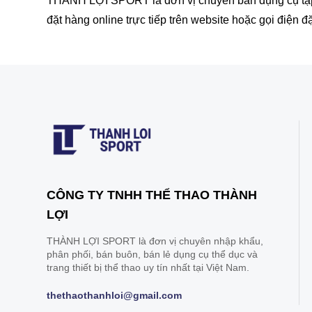
THÀNH LỢI SPORT là đơn vị chuyên bán dụng cụ tập t
đặt hàng online trực tiếp trên website hoặc gọi điện 
CÔNG TY TNHH THỂ THAO THÀNH
LỢI
THÀNH LỢI SPORT là đơn vị chuyên nhập khẩu,
phân phối, bán buôn, bán lẻ dụng cụ thể dục và
trang thiết bị thể thao uy tín nhất tại Việt Nam.
thethaothanhloi@gmail.com