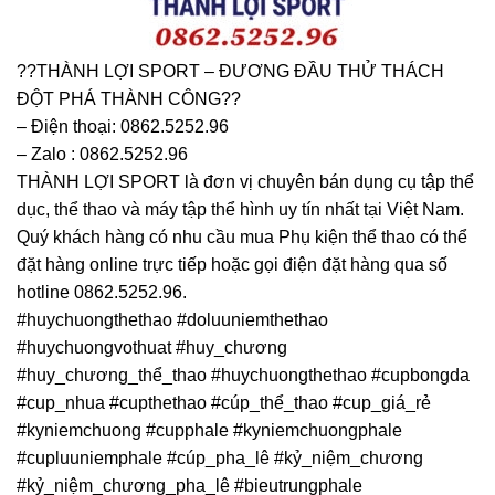
??THÀNH LỢI SPORT – ĐƯƠNG ĐẦU THỬ THÁCH
ĐỘT PHÁ THÀNH CÔNG??
– Điện thoại: 0862.5252.96
– Zalo : 0862.5252.96
THÀNH LỢI SPORT là đơn vị chuyên bán dụng cụ tập thể
dục, thể thao và máy tập thể hình uy tín nhất tại Việt Nam.
Quý khách hàng có nhu cầu mua Phụ kiện thể thao có thể
đặt hàng online trực tiếp hoặc gọi điện đặt hàng qua số
hotline 0862.5252.96.
#huychuongthethao #doluuniemthethao
#huychuongvothuat #huy_chương
#huy_chương_thể_thao #huychuongthethao #cupbongda
#cup_nhua #cupthethao #cúp_thể_thao #cup_giá_rẻ
#kyniemchuong #cupphale #kyniemchuongphale
#cupluuniemphale #cúp_pha_lê #kỷ_niệm_chương
#kỷ_niệm_chương_pha_lê #bieutrungphale