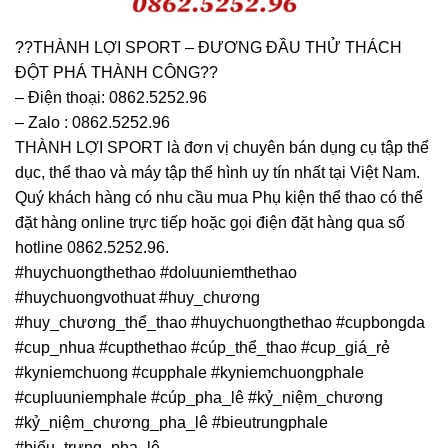
??THÀNH LỢI SPORT – ĐƯƠNG ĐẦU THỬ THÁCH
ĐỘT PHÁ THÀNH CÔNG??
– Điện thoại: 0862.5252.96
– Zalo : 0862.5252.96
THÀNH LỢI SPORT là đơn vị chuyên bán dụng cụ tập thể
dục, thể thao và máy tập thể hình uy tín nhất tại Việt Nam.
Quý khách hàng có nhu cầu mua Phụ kiện thể thao có thể
đặt hàng online trực tiếp hoặc gọi điện đặt hàng qua số
hotline 0862.5252.96.
#huychuongthethao #doluuniemthethao
#huychuongvothuat #huy_chương
#huy_chương_thể_thao #huychuongthethao #cupbongda
#cup_nhua #cupthethao #cúp_thể_thao #cup_giá_rẻ
#kyniemchuong #cupphale #kyniemchuongphale
#cupluuniemphale #cúp_pha_lê #kỷ_niệm_chương
#kỷ_niệm_chương_pha_lê #bieutrungphale
#biểu_trưng_pha_lê