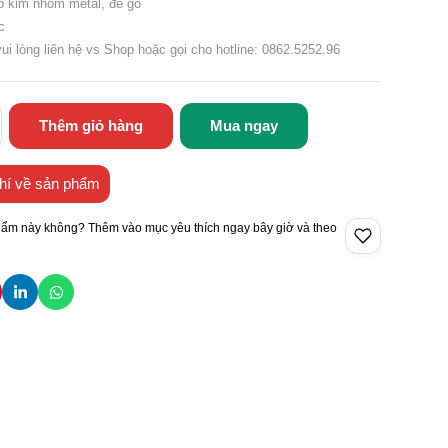
ợp kim nhôm metal, đế gỗ
c
vui lòng liên hệ vs Shop hoặc gọi cho hotline: 0862.5252.96
Thêm giỏ hàng
Mua ngay
hí về sản phẩm
hẩm này không? Thêm vào mục yêu thích ngay bây giờ và theo