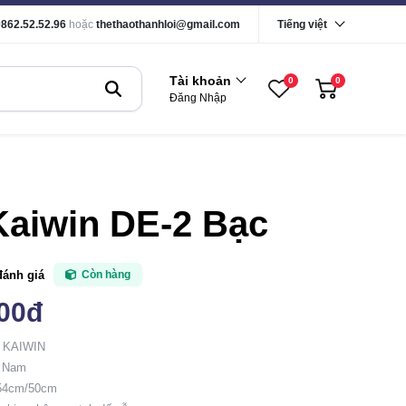
0862.52.52.96
hoặc
thethaothanhloi@gmail.com
Tiếng việt
Tài khoản
0
0
Đăng Nhập
Kaiwin DE-2 Bạc
đánh giá
Còn hàng
000đ
: KAIWIN
t Nam
 54cm/50cm