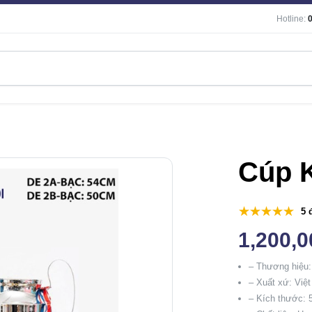
Hotline:
Cúp 
5 
1,200,
– Thương hiệu
– Xuất xứ: Việ
– Kích thước: