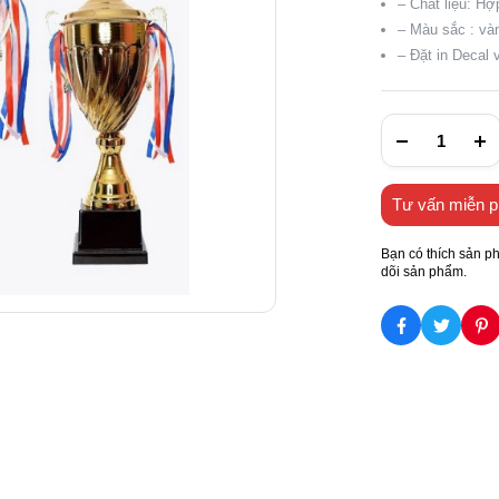
– Chất liệu: H
– Màu sắc : và
– Đặt in Decal 
Tư vấn miễn p
Bạn có thích sản p
dõi sản phẩm.