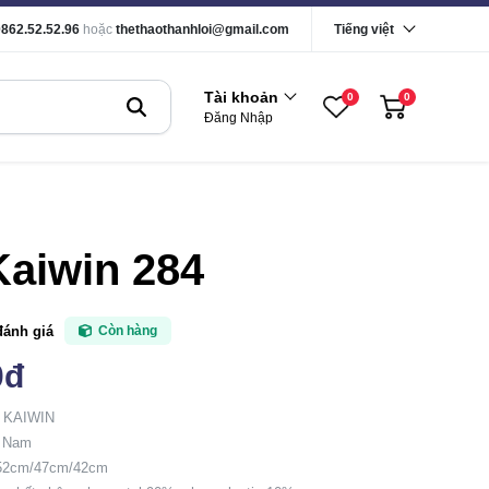
0862.52.52.96
hoặc
thethaothanhloi@gmail.com
Tiếng việt
Tài khoản
0
0
Đăng Nhập
aiwin 284
đánh giá
Còn hàng
0đ
: KAIWIN
t Nam
 52cm/47cm/42cm