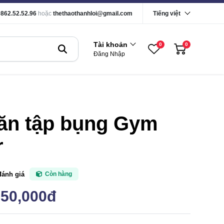
0862.52.52.96
hoặc
thethaothanhloi@gmail.com
Tiếng việt
Tài khoản
0
0
Đăng Nhập
ăn tập bụng Gym
r
đánh giá
Còn hàng
350,000đ