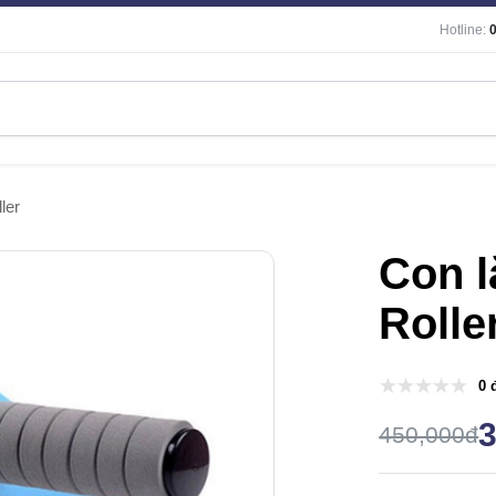
Hotline:
ler
Con l
Rolle
0 
450,000đ