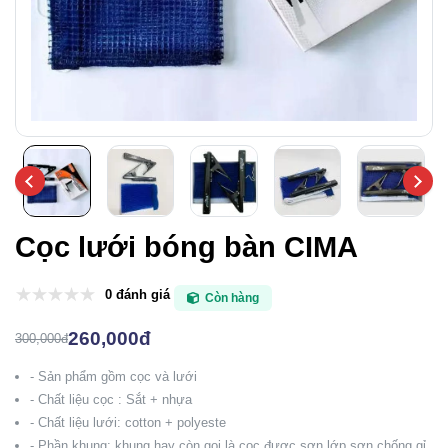
Cọc lưới bóng bàn CIMA
0 đánh giá
Còn hàng
260,000đ
300,000đ
- Sản phẩm gồm cọc và lưới
- Chất liệu cọc : Sắt + nhựa
- Chất liệu lưới: cotton + polyeste
- Phần khung: khung hay còn gọi là cọc được sơn lớp sơn chống gỉ