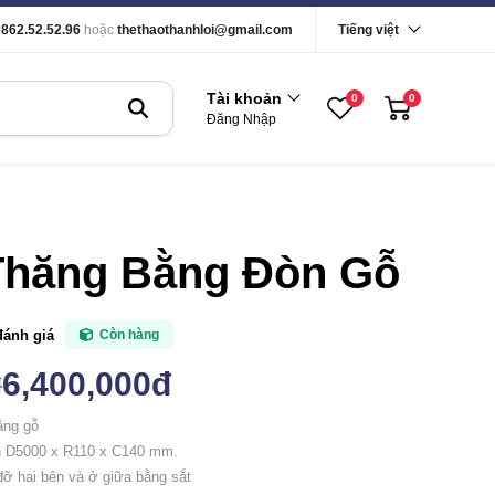
0862.52.52.96
hoặc
thethaothanhloi@gmail.com
Tiếng việt
Tài khoản
0
0
Đăng Nhập
Thăng Bằng Đòn Gỗ
đánh giá
Còn hàng
6,400,000đ
đ
ằng gỗ
n D5000 x R110 x C140 mm.
đỡ hai bên và ở giữa bằng sắt