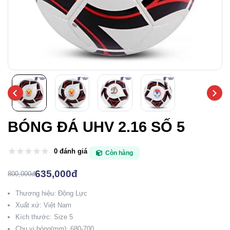
BÓNG ĐÁ UHV 2.16 SỐ 5
0 đánh giá
Còn hàng
635,000đ
800,000đ
Thương hiệu: Động Lực
Xuất xứ: Việt Nam
Kích thước: Size 5
Chu vi bóng(mm): 680-700