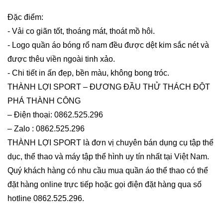
Đặc điểm:
- Vải co giãn tốt, thoáng mát, thoát mồ hôi.
- Logo quần áo bóng rổ nam đều được dệt kim sắc nét và
được thêu viền ngoài tinh xảo.
- Chi tiết in ấn đẹp, bền màu, không bong tróc.
THÀNH LỢI SPORT – ĐƯƠNG ĐẦU THỬ THÁCH ĐỘT
PHÁ THÀNH CÔNG
– Điện thoại: 0862.525.296
– Zalo : 0862.525.296
THÀNH LỢI SPORT là đơn vị chuyên bán dụng cụ tập thể
dục, thể thao và máy tập thể hình uy tín nhất tại Việt Nam.
Quý khách hàng có nhu cầu mua quần áo thể thao có thể
đặt hàng online trực tiếp hoặc gọi điện đặt hàng qua số
hotline 0862.525.296.