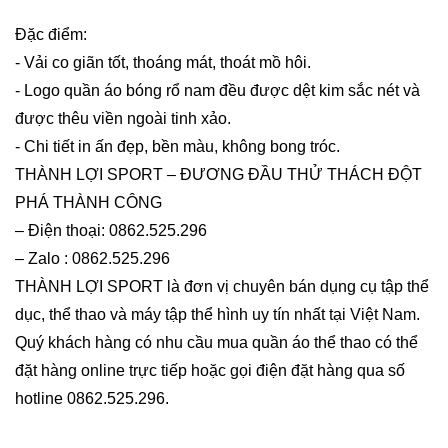
Đặc điểm:
- Vải co giãn tốt, thoáng mát, thoát mồ hôi.
- Logo quần áo bóng rổ nam đều được dệt kim sắc nét và
được thêu viền ngoài tinh xảo.
- Chi tiết in ấn đẹp, bền màu, không bong tróc.
THÀNH LỢI SPORT – ĐƯƠNG ĐẦU THỬ THÁCH ĐỘT
PHÁ THÀNH CÔNG
– Điện thoại: 0862.525.296
– Zalo : 0862.525.296
THÀNH LỢI SPORT là đơn vị chuyên bán dụng cụ tập thể
dục, thể thao và máy tập thể hình uy tín nhất tại Việt Nam.
Quý khách hàng có nhu cầu mua quần áo thể thao có thể
đặt hàng online trực tiếp hoặc gọi điện đặt hàng qua số
hotline 0862.525.296.