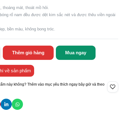
t, thoáng mát, thoát mồ hôi.
 bóng rổ nam đều được dệt kim sắc nét và được thêu viền ngoài
n đẹp, bền màu, không bong tróc.
Thêm giỏ hàng
Mua ngay
hí về sản phẩm
hẩm này không? Thêm vào mục yêu thích ngay bây giờ và theo