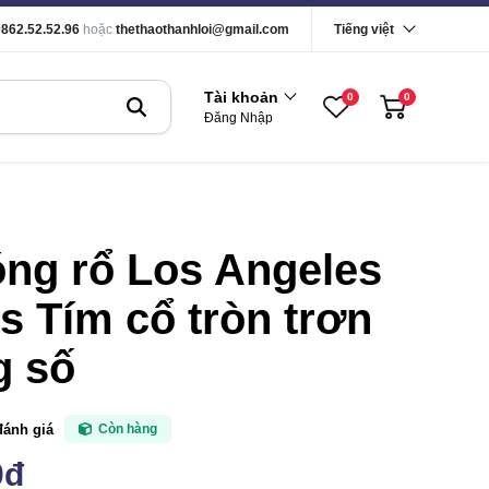
0862.52.52.96
hoặc
thethaothanhloi@gmail.com
Tiếng việt
Tài khoản
0
0
Đăng Nhập
óng rổ Los Angeles
s Tím cổ tròn trơn
g số
đánh giá
Còn hàng
0đ