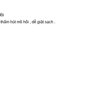
đội
 thấm hút mồ hôi , dễ giặt sạch .