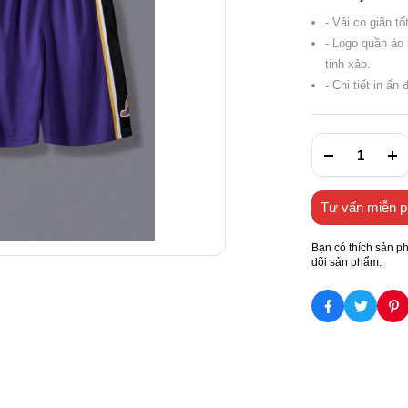
- Vải co giãn tố
- Logo quần áo
tinh xảo.
- Chi tiết in ấ
Tư vấn miễn p
Bạn có thích sản p
dõi sản phẩm.