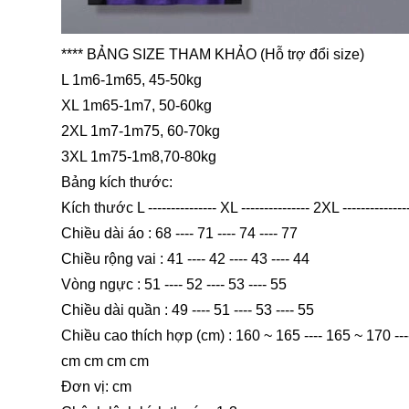
**** BẢNG SIZE THAM KHẢO (Hỗ trợ đổi size)
L 1m6-1m65, 45-50kg
XL 1m65-1m7, 50-60kg
2XL 1m7-1m75, 60-70kg
3XL 1m75-1m8,70-80kg
Bảng kích thước:
Kích thước L --------------- XL --------------- 2XL -------------
Chiều dài áo : 68 ---- 71 ---- 74 ---- 77
Chiều rộng vai : 41 ---- 42 ---- 43 ---- 44
Vòng ngực : 51 ---- 52 ---- 53 ---- 55
Chiều dài quần : 49 ---- 51 ---- 53 ---- 55
Chiều cao thích hợp (cm) : 160 ~ 165 ---- 165 ~ 170 --
cm cm cm cm
Đơn vị: cm