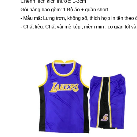
Chênh lệch kích thước: 1-3cm
Gói hàng bao gồm: 1 Bộ áo + quần short
- Mẫu mã: Lưng trơn, không số, thích hợp in tên theo 
- Chất liệu: Chất vải mè kép , mềm mịn , co giãn tốt và