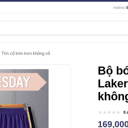
Hotline:
s Tím cổ tròn trơn không số
Bộ b
Laker
khôn
0 
169,00