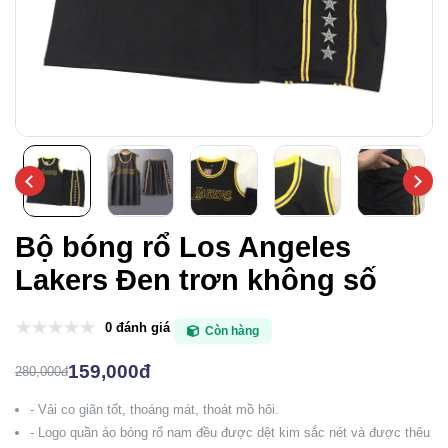
Bộ bóng rổ Los Angeles
Lakers Đen trơn không số
0 đánh giá
Còn hàng
159,000đ
280,000đ
- Vải co giãn tốt, thoáng mát, thoát mồ hôi.
- Logo quần áo bóng rổ nam đều được dệt kim sắc nét và được thêu