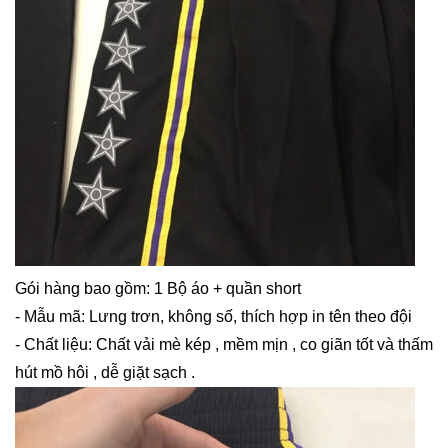
Gói hàng bao gồm: 1 Bộ áo + quần short
- Mẫu mã: Lưng trơn, không số, thích hợp in tên theo đội
- Chất liệu: Chất vải mè kép , mềm mịn , co giãn tốt và thấm
hút mồ hôi , dễ giặt sạch .