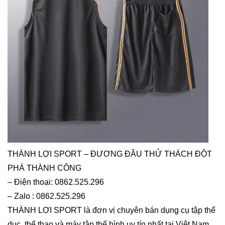
THÀNH LỢI SPORT – ĐƯƠNG ĐẦU THỬ THÁCH ĐỘT
PHÁ THÀNH CÔNG
– Điện thoại: 0862.525.296
– Zalo : 0862.525.296
THÀNH LỢI SPORT là đơn vị chuyên bán dụng cụ tập thể
dục, thể thao và máy tập thể hình uy tín nhất tại Việt Nam.