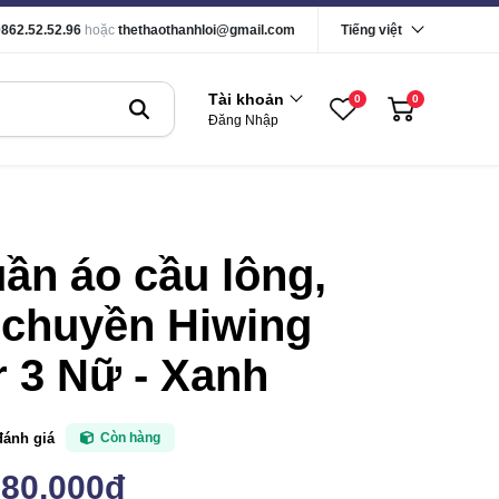
0862.52.52.96
hoặc
thethaothanhloi@gmail.com
Tiếng việt
Tài khoản
0
0
Đăng Nhập
ần áo cầu lông,
 chuyền Hiwing
 3 Nữ - Xanh
đánh giá
Còn hàng
180,000đ