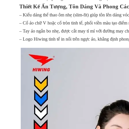
Thiết Kế Ấn Tượng, Tôn Dáng Và Phong Cá
– Kiểu dáng thể thao ôm nhẹ (slim-fit) giúp tôn lên dáng 
– Cổ áo chữ V hoặc cổ tròn tinh tế, phối viền màu tạo điể
– Tay áo ngắn bo nhẹ, được cắt may tỉ mỉ với đường may ch
– Logo Hiwing tinh tế in nổi trên ngực áo, khẳng định pho