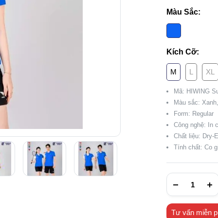
Màu Sắc:
Kích Cỡ:
M
L
XL
Mã: HIWING Su
Màu sắc: Xanh,
Form: Regular
Công nghệ: In 
Chất liệu: Dry-
Tính chất: Co g
Tư vấn miễn p