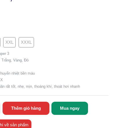
XXL
XXXL
per 3
 Trắng, Vàng, Đỏ
chuyển nhiệt bền màu
EX
iãn rất tốt, nhẹ, mịn, thoáng khí, thoát hơi nhanh
Thêm giỏ hàng
Mua ngay
hí về sản phẩm