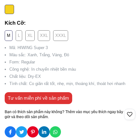
Kích Cỡ:
M
L
XL
XXL
XXXL
Mã: HIWING Super 3
Màu sắc: Xanh, Trắng, Vàng, Đỏ
Form: Regular
Công nghệ: In chuyển nhiệt bền màu
Chất liệu: Dry-EX
Tính chất: Co giãn rất tốt, nhẹ, mịn, thoáng khí, thoát hơi nhanh
Tư vấn miễn phí về sản phẩm
Bạn có thích sản phẩm này không? Thêm vào mục yêu thích ngay bây
giờ và theo dõi sản phẩm.