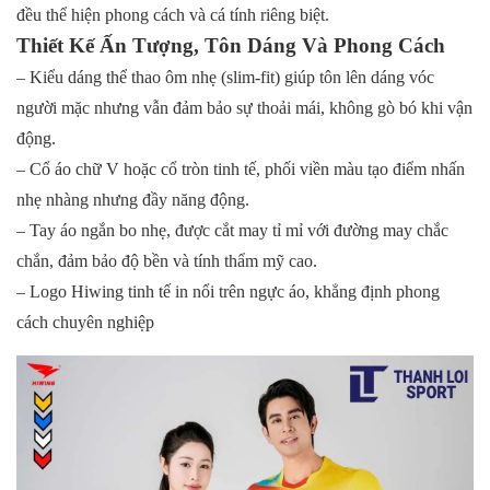
đều thể hiện phong cách và cá tính riêng biệt.
Thiết Kế Ấn Tượng, Tôn Dáng Và Phong Cách
– Kiểu dáng thể thao ôm nhẹ (slim-fit) giúp tôn lên dáng vóc
người mặc nhưng vẫn đảm bảo sự thoải mái, không gò bó khi vận
động.
– Cổ áo chữ V hoặc cổ tròn tinh tế, phối viền màu tạo điểm nhấn
nhẹ nhàng nhưng đầy năng động.
– Tay áo ngắn bo nhẹ, được cắt may tỉ mỉ với đường may chắc
chắn, đảm bảo độ bền và tính thẩm mỹ cao.
– Logo Hiwing tinh tế in nổi trên ngực áo, khẳng định phong
cách chuyên nghiệp