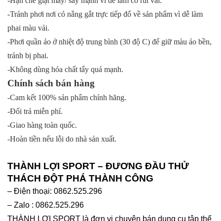
-Hạn chế giặt máy/ sấy mạnh vì dễ làm co rút vải.
-Tránh phơi nơi có nắng gắt trực tiếp đổ về sản phẩm vì dễ làm
phai màu vải.
-Phơi quần áo ở nhiệt độ trung bình (30 độ C) để giữ màu áo bền,
tránh bị phai.
-Không dùng hóa chất tẩy quá mạnh.
Chính sách bán hàng
-Cam kết 100% sản phẩm chính hãng.
-Đổi trả miễn phí.
-Giao hàng toàn quốc.
-Hoàn tiền nếu lỗi do nhà sản xuất.
THÀNH LỢI SPORT – ĐƯƠNG ĐẦU THỬ
THÁCH ĐỘT PHÁ THÀNH CÔNG
– Điện thoại: 0862.525.296
– Zalo : 0862.525.296
THÀNH LỢI SPORT là đơn vị chuyên bán dụng cụ tập thể