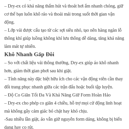
– Dry-ex có khả năng thấm hút và thoát hơi ẩm nhanh chóng, giữ
cơ thể bạn luôn khô ráo và thoải mái trong suốt thời gian vận
động.
– Lớp vải được cấu tạo từ các sợi siêu nhỏ, tạo nên hàng ngàn lỗ
thông khí giúp luồng không khí lưu thông dễ dàng, tăng khả năng
làm mát tự nhiên.
Khô Nhanh Gấp Đôi
– So với chất liệu vải thông thường, Dry-ex giúp áo khô nhanh
hơn, giảm thời gian phơi sau khi giặt.
– Tính năng này đặc biệt hữu ích cho các vận động viên cần thay
đổi trang phục nhanh giữa các trận đấu hoặc buổi tập luyện.
– Độ Co Giãn Tối Đa Và Khả Năng Giữ Form Hoàn Hảo
– Dry-ex cho phép co giãn 4 chiều, hỗ trợ mọi cử động linh hoạt
mà không gây cảm giác bó chặt hay khó chịu.
-Sau nhiều lần giặt, áo vẫn giữ nguyên form dáng, không bị biến
dạng hay co rút.