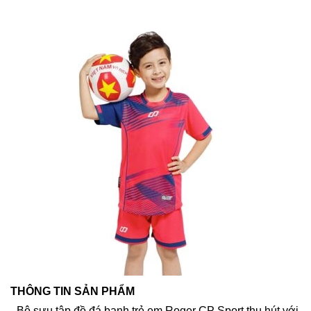
THÔNG TIN SẢN PHẨM
- Bộ sưu tập đồ đá banh trẻ em Roger CP Sport thu hút với