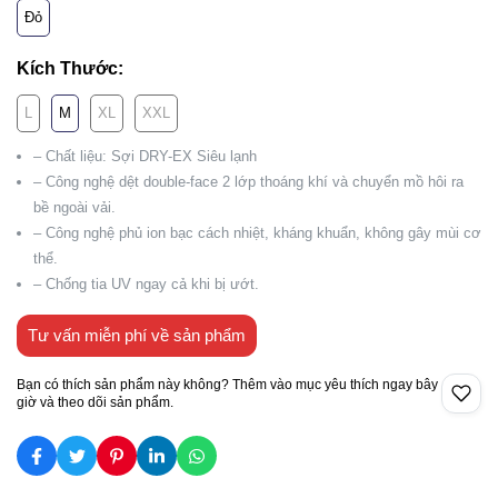
Đỏ
Kích Thước:
L
M
XL
XXL
– Chất liệu: Sợi DRY-EX Siêu lạnh
– Công nghệ dệt double-face 2 lớp thoáng khí và chuyển mồ hôi ra
bề ngoài vải.
– Công nghệ phủ ion bạc cách nhiệt, kháng khuẩn, không gây mùi cơ
thể.
– Chống tia UV ngay cả khi bị ướt.
Tư vấn miễn phí về sản phẩm
Bạn có thích sản phẩm này không? Thêm vào mục yêu thích ngay bây
giờ và theo dõi sản phẩm.