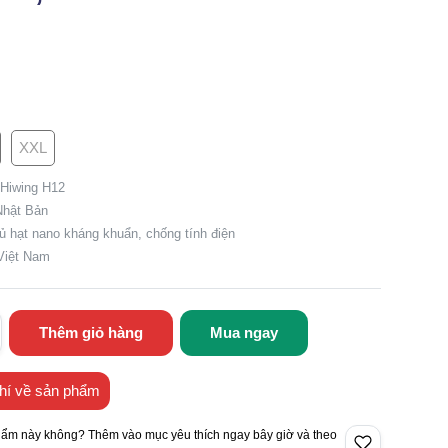
XXL
 Hiwing H12
Nhật Bản
ủ hạt nano kháng khuẩn, chống tính điện
 Việt Nam
Thêm giỏ hàng
Mua ngay
hí về sản phẩm
hẩm này không? Thêm vào mục yêu thích ngay bây giờ và theo