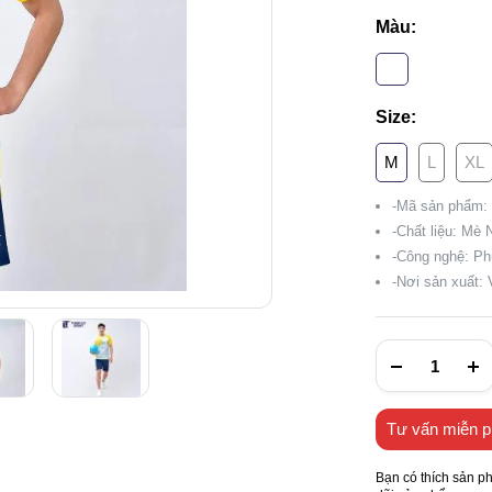
Màu:
Size:
M
L
XL
-Mã sản phẩm:
-Chất liệu: Mè 
-Công nghệ: Ph
-Nơi sản xuất:
Tư vấn miễn p
Bạn có thích sản p