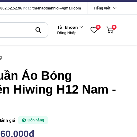
0862.52.52.96
hoặc
thethaothanhloi@gmail.com
Tiếng việt
Tài khoản
0
0
Đăng Nhập
g
uần Áo Bóng
n Hiwing H12 Nam -
g
đánh giá
Còn hàng
160,000đ