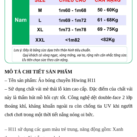
MÔ TẢ CHI TIẾT SẢN PHẨM
– Tên sản phẩm: Áo bóng chuyền Hiwing H11
– Sử dụng chất vải mè thái lỗ kim cao cấp. Đặc điểm của chất vải
này là thấm hút mồ hôi cực tốt. Công nghệ dệt double-face 2 lớp
thoáng khí, kháng khuẩn ngoài ra còn chống tia UV khi người
chơi chơi trong một thời tiết nắng nóng oi bức.
– H11 sử dụng các gam màu trẻ trung, năng động gồm: Xanh