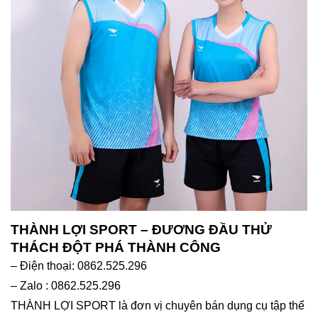
THÀNH LỢI SPORT – ĐƯƠNG ĐẦU THỬ
THÁCH ĐỘT PHÁ THÀNH CÔNG
– Điện thoại: 0862.525.296
– Zalo : 0862.525.296
THÀNH LỢI SPORT là đơn vị chuyên bán dụng cụ tập thể