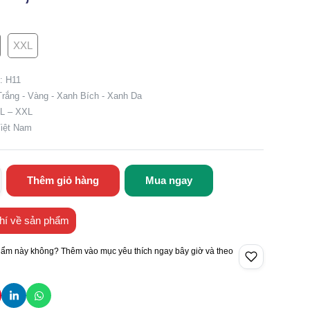
XXL
: H11
Trắng - Vàng - Xanh Bích - Xanh Da
XL – XXL
Việt Nam
Thêm giỏ hàng
Mua ngay
hí về sản phẩm
hẩm này không? Thêm vào mục yêu thích ngay bây giờ và theo