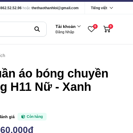
0862.52.52.96
hoặc
thethaothanhloi@gmail.com
Tiếng việt
Tài khoản
0
0
Đăng Nhập
ích
uần áo bóng chuyền
g H11 Nữ - Xanh
đánh giá
Còn hàng
160,000đ