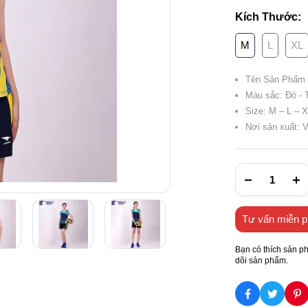
Kích Thước:
M
L
XL
Tên Sản Phẩm 
Màu sắc: Đỏ - 
Size: M – L – 
Nơi sản xuất: 
Tư vấn miễn p
Bạn có thích sản p
dõi sản phẩm.