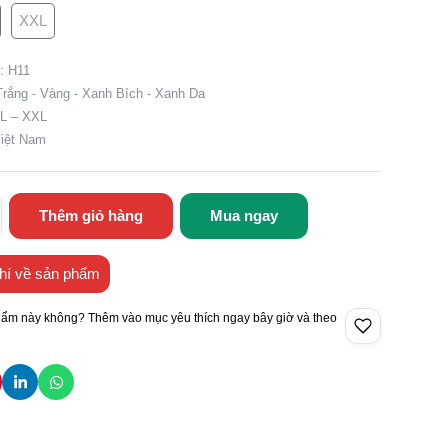
XXL
: H11
Trắng - Vàng - Xanh Bích - Xanh Da
XL – XXL
Việt Nam
Thêm giỏ hàng
Mua ngay
hí về sản phẩm
hẩm này không? Thêm vào mục yêu thích ngay bây giờ và theo