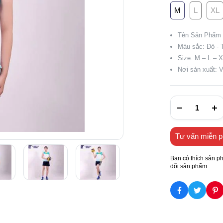
M
L
XL
Tên Sản Phẩm 
Màu sắc: Đỏ - 
Size: M – L – 
Nơi sản xuất: 
Tư vấn miễn p
Bạn có thích sản p
dõi sản phẩm.