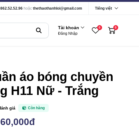
0862.52.52.96
hoặc
thethaothanhloi@gmail.com
Tiếng việt
Tài khoản
0
0
Đăng Nhập
uần áo bóng chuyền
g H11 Nữ - Trắng
đánh giá
Còn hàng
160,000đ