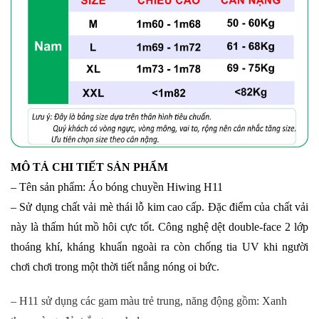
MÔ TẢ CHI TIẾT SẢN PHẨM
– Tên sản phẩm: Áo bóng chuyền Hiwing H11
– Sử dụng chất vải mè thái lỗ kim cao cấp. Đặc điểm của chất vải
này là thấm hút mồ hôi cực tốt. Công nghệ dệt double-face 2 lớp
thoáng khí, kháng khuẩn ngoài ra còn chống tia UV khi người
chơi chơi trong một thời tiết nắng nóng oi bức.
– H11 sử dụng các gam màu trẻ trung, năng động gồm: Xanh