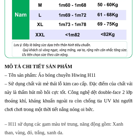
MÔ TẢ CHI TIẾT SẢN PHẨM
– Tên sản phẩm: Áo bóng chuyền Hiwing H11
– Sử dụng chất vải mè thái lỗ kim cao cấp. Đặc điểm của chất vải
này là thấm hút mồ hôi cực tốt. Công nghệ dệt double-face 2 lớp
thoáng khí, kháng khuẩn ngoài ra còn chống tia UV khi người
chơi chơi trong một thời tiết nắng nóng oi bức.
– H11 sử dụng các gam màu trẻ trung, năng động gồm: Xanh
than, vàng, đỏ, trắng, xanh da.