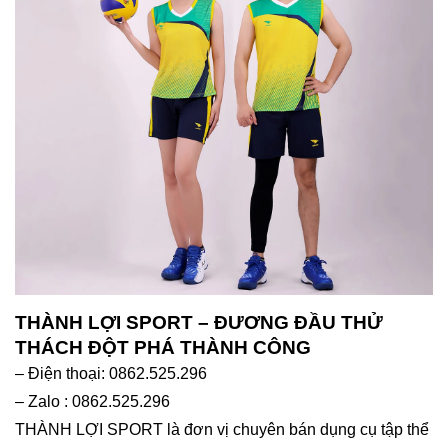
THÀNH LỢI SPORT – ĐƯƠNG ĐẦU THỬ
THÁCH ĐỘT PHÁ THÀNH CÔNG
– Điện thoại: 0862.525.296
– Zalo : 0862.525.296
THÀNH LỢI SPORT là đơn vị chuyên bán dụng cụ tập thể