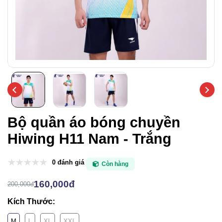
Bộ quần áo bóng chuyền
Hiwing H11 Nam - Trắng
0 đánh giá
Còn hàng
160,000đ
200,000đ
Kích Thước:
M
L
XL
XXL