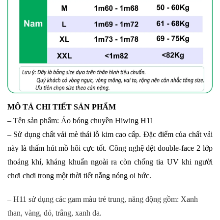
MÔ TẢ CHI TIẾT SẢN PHẨM
– Tên sản phẩm: Áo bóng chuyền Hiwing H11
– Sử dụng chất vải mè thái lỗ kim cao cấp. Đặc điểm của chất vải
này là thấm hút mồ hôi cực tốt. Công nghệ dệt double-face 2 lớp
thoáng khí, kháng khuẩn ngoài ra còn chống tia UV khi người
chơi chơi trong một thời tiết nắng nóng oi bức.
– H11 sử dụng các gam màu trẻ trung, năng động gồm: Xanh
than, vàng, đỏ, trắng, xanh da.