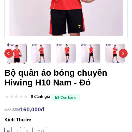
Bộ quần áo bóng chuyền
Hiwing H10 Nam - Đỏ
0 đánh giá
Còn hàng
160,000đ
200,000đ
Kích Thước:
M
L
XL
XXL