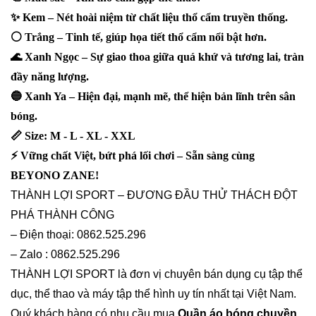
✨ Kem – Nét hoài niệm từ chất liệu thổ cẩm truyền thống.
⚪ Trắng – Tinh tế, giúp họa tiết thổ cẩm nổi bật hơn.
🌊 Xanh Ngọc – Sự giao thoa giữa quá khứ và tương lai, tràn
đầy năng lượng.
🔵 Xanh Ya – Hiện đại, mạnh mẽ, thể hiện bản lĩnh trên sân
bóng.
📏 Size: M - L - XL - XXL
⚡ Vững chất Việt, bứt phá lối chơi – Sẵn sàng cùng
BEYONO ZANE!
THÀNH LỢI SPORT – ĐƯƠNG ĐẦU THỬ THÁCH ĐỘT
PHÁ THÀNH CÔNG
– Điện thoại: 0862.525.296
– Zalo : 0862.525.296
THÀNH LỢI SPORT là đơn vị chuyên bán dụng cụ tập thể
dục, thể thao và máy tập thể hình uy tín nhất tại Việt Nam.
Quý khách hàng có nhu cầu mua
Quần áo bóng chuyền