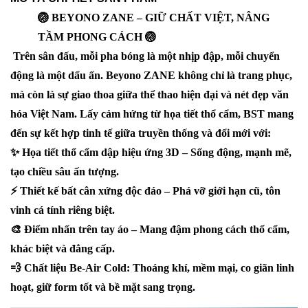
🏐 BEYONO ZANE – GIỮ CHẤT VIỆT, NÂNG
TẦM PHONG CÁCH 🏐
Trên sân đấu, mỗi pha bóng là một nhịp đập, mỗi chuyển
động là một dấu ấn. Beyono ZANE không chỉ là trang phục,
mà còn là sự giao thoa giữa thể thao hiện đại và nét đẹp văn
hóa Việt Nam. Lấy cảm hứng từ họa tiết thổ cẩm, BST mang
đến sự kết hợp tinh tế giữa truyền thống và đổi mới với:
✨ Họa tiết thổ cẩm dập hiệu ứng 3D – Sống động, mạnh mẽ,
tạo chiều sâu ấn tượng.
⚡ Thiết kế bất cân xứng độc đáo – Phá vỡ giới hạn cũ, tôn
vinh cá tính riêng biệt.
🎨 Điểm nhấn trên tay áo – Mang đậm phong cách thổ cẩm,
khác biệt và đẳng cấp.
💨 Chất liệu Be-Air Cold: Thoáng khí, mềm mại, co giãn linh
hoạt, giữ form tốt và bề mặt sang trọng.