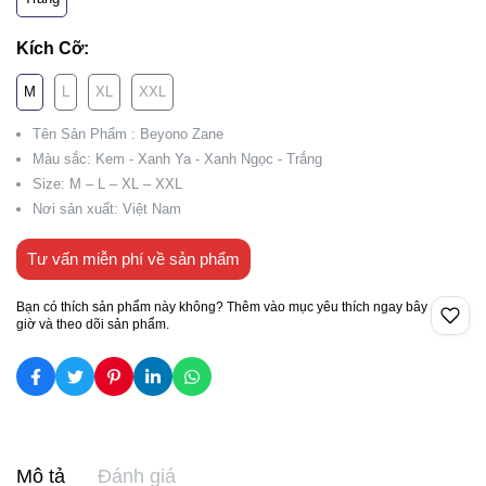
Kích Cỡ:
M
L
XL
XXL
Tên Sản Phẩm : Beyono Zane
Màu sắc: Kem - Xanh Ya - Xanh Ngọc - Trắng
Size: M – L – XL – XXL
Nơi sản xuất: Việt Nam
Tư vấn miễn phí về sản phẩm
Bạn có thích sản phẩm này không? Thêm vào mục yêu thích ngay bây
giờ và theo dõi sản phẩm.
Mô tả
Đánh giá