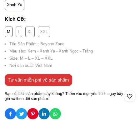
Xanh Ya
Kích Cỡ:
M
L
XL
XXL
Tên Sản Phẩm : Beyono Zane
Màu sắc: Kem - Xanh Ya - Xanh Ngọc - Trắng
Size: M – L – XL – XXL
Nơi sản xuất: Việt Nam
Tư vấn miễn phí về sản phẩm
Bạn có thích sản phẩm này không? Thêm vào mục yêu thích ngay bây
giờ và theo dõi sản phẩm.