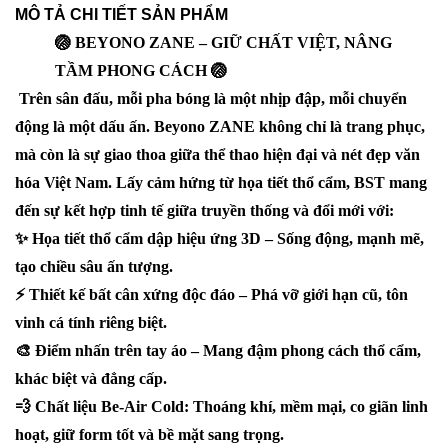
MÔ TẢ CHI TIẾT SẢN PHẨM
🏐 BEYONO ZANE – GIỮ CHẤT VIỆT, NÂNG
TẦM PHONG CÁCH 🏐
Trên sân đấu, mỗi pha bóng là một nhịp đập, mỗi chuyển
động là một dấu ấn. Beyono ZANE không chỉ là trang phục,
mà còn là sự giao thoa giữa thể thao hiện đại và nét đẹp văn
hóa Việt Nam. Lấy cảm hứng từ họa tiết thổ cẩm, BST mang
đến sự kết hợp tinh tế giữa truyền thống và đổi mới với:
✨ Họa tiết thổ cẩm dập hiệu ứng 3D – Sống động, mạnh mẽ,
tạo chiều sâu ấn tượng.
⚡ Thiết kế bất cân xứng độc đáo – Phá vỡ giới hạn cũ, tôn
vinh cá tính riêng biệt.
🎨 Điểm nhấn trên tay áo – Mang đậm phong cách thổ cẩm,
khác biệt và đẳng cấp.
💨 Chất liệu Be-Air Cold: Thoáng khí, mềm mại, co giãn linh
hoạt, giữ form tốt và bề mặt sang trọng.