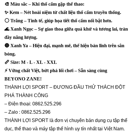
🎨 Màu sắc – Khi thổ cẩm gặp thể thao:
✨ Kem – Nét hoài niệm từ chất liệu thổ cẩm truyền thống.
⚪ Trắng – Tinh tế, giúp họa tiết thổ cẩm nổi bật hơn.
🌊 Xanh Ngọc – Sự giao thoa giữa quá khứ và tương lai, tràn
đầy năng lượng.
🔵 Xanh Ya – Hiện đại, mạnh mẽ, thể hiện bản lĩnh trên sân
bóng.
📏 Size: M - L - XL - XXL
⚡ Vững chất Việt, bứt phá lối chơi – Sẵn sàng cùng
BEYONO ZANE!
THÀNH LỢI SPORT – ĐƯƠNG ĐẦU THỬ THÁCH ĐỘT
PHÁ THÀNH CÔNG
– Điện thoại: 0862.525.296
– Zalo : 0862.525.296
THÀNH LỢI SPORT là đơn vị chuyên bán dụng cụ tập thể
dục, thể thao và máy tập thể hình uy tín nhất tại Việt Nam.