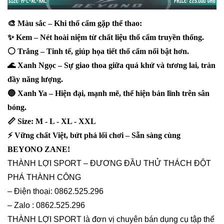
🎨 Màu sắc – Khi thổ cẩm gặp thể thao:
✨ Kem – Nét hoài niệm từ chất liệu thổ cẩm truyền thống.
⚪ Trắng – Tinh tế, giúp họa tiết thổ cẩm nổi bật hơn.
🌊 Xanh Ngọc – Sự giao thoa giữa quá khứ và tương lai, tràn
đầy năng lượng.
🔵 Xanh Ya – Hiện đại, mạnh mẽ, thể hiện bản lĩnh trên sân
bóng.
📏 Size: M - L - XL - XXL
⚡ Vững chất Việt, bứt phá lối chơi – Sẵn sàng cùng
BEYONO ZANE!
THÀNH LỢI SPORT – ĐƯƠNG ĐẦU THỬ THÁCH ĐỘT
PHÁ THÀNH CÔNG
– Điện thoại: 0862.525.296
– Zalo : 0862.525.296
THÀNH LỢI SPORT là đơn vị chuyên bán dụng cụ tập thể