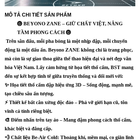
MÔ TẢ CHI TIẾT SẢN PHẨM
🏐 BEYONO ZANE – GIỮ CHẤT VIỆT, NÂNG
TẦM PHONG CÁCH 🏐
Trên sân đấu, mỗi pha bóng là một nhịp đập, mỗi chuyển
động là một dấu ấn. Beyono ZANE không chỉ là trang phục,
mà còn là sự giao thoa giữa thể thao hiện đại và nét đẹp văn
hóa Việt Nam. Lấy cảm hứng từ họa tiết thổ cẩm, BST mang
đến sự kết hợp tinh tế giữa truyền thống và đổi mới với:
✨ Họa tiết thổ cẩm dập hiệu ứng 3D – Sống động, mạnh mẽ,
tạo chiều sâu ấn tượng.
⚡ Thiết kế bất cân xứng độc đáo – Phá vỡ giới hạn cũ, tôn
vinh cá tính riêng biệt.
🎨 Điểm nhấn trên tay áo – Mang đậm phong cách thổ cẩm,
khác biệt và đẳng cấp.
💨 Chất liệu Be-Air Cold: Thoáng khí, mềm mại, co giãn linh