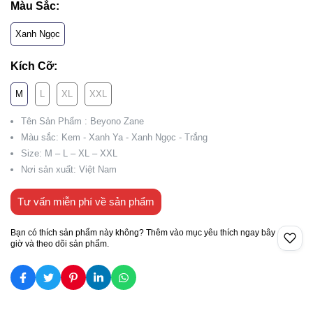
Màu Sắc:
Xanh Ngọc
Kích Cỡ:
M
L
XL
XXL
Tên Sản Phẩm : Beyono Zane
Màu sắc: Kem - Xanh Ya - Xanh Ngọc - Trắng
Size: M – L – XL – XXL
Nơi sản xuất: Việt Nam
Tư vấn miễn phí về sản phẩm
Bạn có thích sản phẩm này không? Thêm vào mục yêu thích ngay bây
giờ và theo dõi sản phẩm.