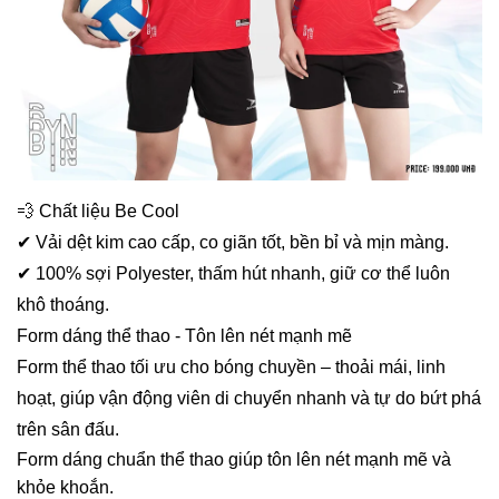
💨 Chất liệu Be Cool
✔ Vải dệt kim cao cấp, co giãn tốt, bền bỉ và mịn màng.
✔ 100% sợi Polyester, thấm hút nhanh, giữ cơ thể luôn
khô thoáng.
Form dáng thể thao - Tôn lên nét mạnh mẽ
Form thể thao tối ưu cho bóng chuyền – thoải mái, linh
hoạt, giúp vận động viên di chuyển nhanh và tự do bứt phá
trên sân đấu.
Form dáng chuẩn thể thao giúp tôn lên nét mạnh mẽ và
khỏe khoắn.