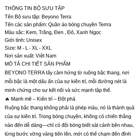
THÔNG TIN BỘ SƯU TẬP
Tên Bộ sưu tập: Beyono Terra
Tên các sản phẩm: Quần áo bóng chuyền Terrra
Màu sắc: Kem, Trắng, Đen , Đỏ, Xanh Ngọc
Giới tính: Unisex
Size: M - L - XL - XXL
Nơi sản xuất: Việt Nam
MÔ TẢ CHI TIẾT SẢN PHẨM
BEYONO TERRA lấy cảm hứng từ ruộng bậc thang, nơi
mỗi bậc là một dấu ấn của sự kiên trì, mỗi đường nét là
minh chứng cho sự kết nối và sức mạnh tập thể.
🔥 Mạnh mẽ – Kiên trì – Đột phá
Ruộng bậc thang không phải là phép màu, nó là thành quả
của sự kiên trì. Trong bóng chuyền, không có chiến thắng
nào đến dễ dàng—chỉ có đội bóng biết sát cánh bên nhau,
từng bước vững vàng tiến lên, mới có thể chạm đến đỉnh