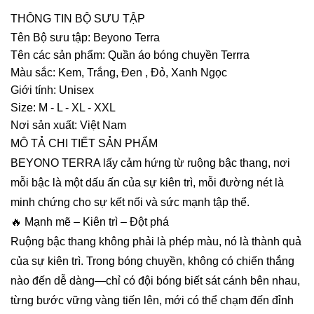
THÔNG TIN BỘ SƯU TẬP
Tên Bộ sưu tập: Beyono Terra
Tên các sản phẩm: Quần áo bóng chuyền Terrra
Màu sắc: Kem, Trắng, Đen , Đỏ, Xanh Ngọc
Giới tính: Unisex
Size: M - L - XL - XXL
Nơi sản xuất: Việt Nam
MÔ TẢ CHI TIẾT SẢN PHẨM
BEYONO TERRA lấy cảm hứng từ ruộng bậc thang, nơi
mỗi bậc là một dấu ấn của sự kiên trì, mỗi đường nét là
minh chứng cho sự kết nối và sức mạnh tập thể.
🔥 Mạnh mẽ – Kiên trì – Đột phá
Ruộng bậc thang không phải là phép màu, nó là thành quả
của sự kiên trì. Trong bóng chuyền, không có chiến thắng
nào đến dễ dàng—chỉ có đội bóng biết sát cánh bên nhau,
từng bước vững vàng tiến lên, mới có thể chạm đến đỉnh