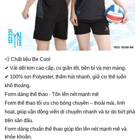
💨 Chất liệu Be Cool
✔ Vải dệt kim cao cấp, co giãn tốt, bền bỉ và mịn màng.
✔ 100% sợi Polyester, thấm hút nhanh, giữ cơ thể luôn
khô thoáng.
Form dáng thể thao - Tôn lên nét mạnh mẽ
Form thể thao tối ưu cho bóng chuyền – thoải mái, linh
hoạt, giúp vận động viên di chuyển nhanh và tự do bứt phá
trên sân đấu.
Form dáng chuẩn thể thao giúp tôn lên nét mạnh mẽ và
khỏe khoắn.