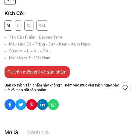
Kích Cỡ:
M
L
XL
XXL
Tên Sản Phẩm : Beyono Terra
Màu sắc: Đỏ - Trắng - Đen - Kem - Xanh Ngọc
Size: M – L – XL – XXL
Nơi sản xuất: Việt Nam
Tư vấn miễn phí về sản phẩm
Bạn có thích sản phẩm này không? Thêm vào mục yêu thích ngay bây
giờ và theo dõi sản phẩm.
Mô tả
Đánh giá