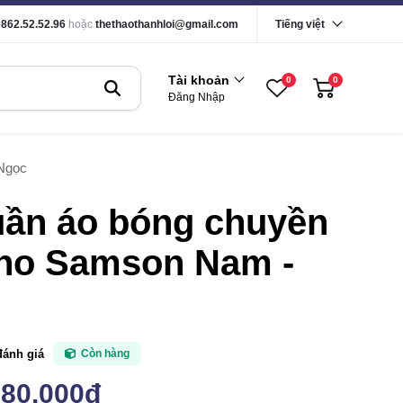
0862.52.52.96
hoặc
thethaothanhloi@gmail.com
Tiếng việt
Tài khoản
0
0
Đăng Nhập
Ngọc
uần áo bóng chuyền
no Samson Nam -
đánh giá
Còn hàng
180,000đ