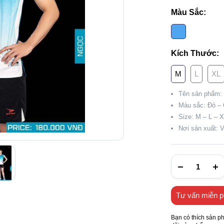
Màu Sắc:
Kích Thước:
M
L
XL
Tên sản phẩm:
Màu sắc: Đỏ –
Size: M – L – 
Nơi sản xuất: 
Tư vấn miễn p
Bạn có thích sản p