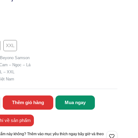
XXL
 Beyono Samson
 Cam – Ngọc – Lá
XL – XXL
Việt Nam
Thêm giỏ hàng
Mua ngay
hí về sản phẩm
hẩm này không? Thêm vào mục yêu thích ngay bây giờ và theo