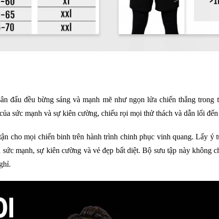
sân đấu đều bừng sáng và mạnh mẽ như ngọn lửa chiến thắng trong t
ức mạnh và sự kiên cường, chiếu rọi mọi thử thách và dẫn lối đến
n cho mọi chiến binh trên hành trình chinh phục vinh quang. Lấy ý tư
a sức mạnh, sự kiên cường và vẻ đẹp bất diệt. Bộ sưu tập này không ch
ghỉ.