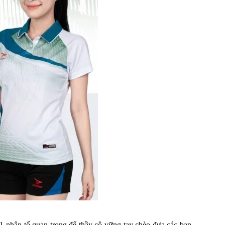
1 nhân tố quan trọng để thầy cô vững tay chèo đưa các bạn