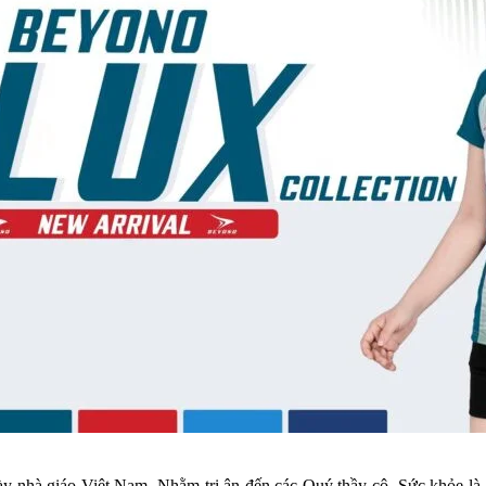
ày nhà giáo Việt Nam. Nhằm tri ân đến các Quý thầy cô. Sức khỏe là 