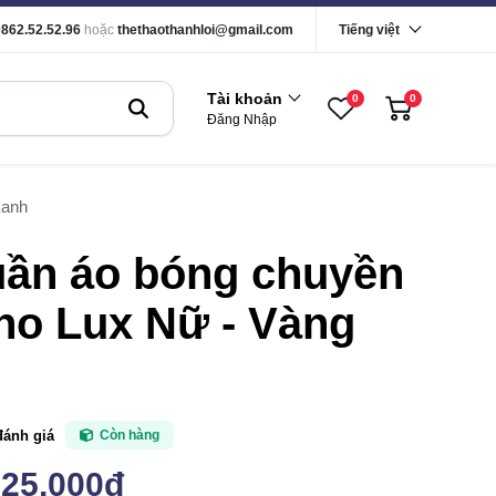
0862.52.52.96
hoặc
thethaothanhloi@gmail.com
Tiếng việt
Tài khoản
0
0
Đăng Nhập
Xanh
uần áo bóng chuyền
no Lux Nữ - Vàng
đánh giá
Còn hàng
225,000đ