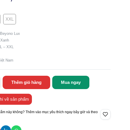
XXL
 Beyono Lux
 Xanh
XL – XXL
Việt Nam
Thêm giỏ hàng
Mua ngay
hí về sản phẩm
hẩm này không? Thêm vào mục yêu thích ngay bây giờ và theo