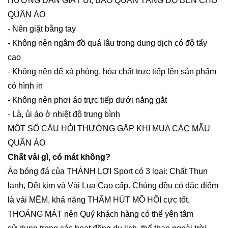
HƯỚNG DẪN GIẶT ỦI, BẢO QUẢN TĂNG ĐỘ BỀN CHO
QUẦN ÁO
- Nên giặt bằng tay
- Không nên ngâm đồ quá lâu trong dung dịch có độ tẩy
cao
- Không nên để xà phòng, hóa chất trực tiếp lên sản phẩm
có hình in
- Không nên phơi áo trực tiếp dưới nắng gắt
- Là, ủi áo ở nhiệt độ trung bình
MỘT SỐ CÂU HỎI THƯỜNG GẶP KHI MUA CÁC MẪU
QUẦN ÁO
Chất vải gì, có mát không?
Áo bóng đá của THÀNH LỢI Sport có 3 lọai: Chất Thun
lạnh, Dệt kim và Vải Lụa Cao cấp. Chúng đều có đặc điểm
là vải MỀM, khả năng THẤM HÚT MỒ HÔI cực tốt,
THOÁNG MÁT nên Quý khách hàng có thể yên tâm