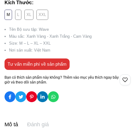
Kích Thước:
M
L
XL
XXL
Tên Bộ sưu tập: Wave
Màu sắc: Xanh Vàng - Xanh Trắng - Cam Vàng
Size: M – L – XL – XXL
Nơi sản xuất: Việt Nam
Tư vấn miễn phí về sản phẩm
Bạn có thích sản phẩm này không? Thêm vào mục yêu thích ngay bây
giờ và theo dõi sản phẩm.
Mô tả
Đánh giá