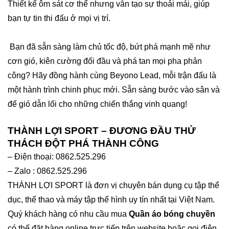
Thiết kế ôm sát cơ thể nhưng vẫn tạo sự thoải mái, giúp
bạn tự tin thi đấu ở mọi vị trí.
Bạn đã sẵn sàng làm chủ tốc độ, bứt phá mạnh mẽ như
cơn gió, kiên cường đối đầu và phá tan mọi pha phản
công? Hãy đồng hành cùng Beyono Lead, mỗi trận đấu là
một hành trình chinh phục mới. Sẵn sàng bước vào sân và
để gió dẫn lối cho những chiến thắng vinh quang!
THÀNH LỢI SPORT – ĐƯƠNG ĐẦU THỬ
THÁCH ĐỘT PHÁ THÀNH CÔNG
– Điện thoại: 0862.525.296
– Zalo : 0862.525.296
THÀNH LỢI SPORT là đơn vị chuyên bán dụng cụ tập thể
dục, thể thao và máy tập thể hình uy tín nhất tại Việt Nam.
Quý khách hàng có nhu cầu mua
Quần áo bóng chuyền
có thể đặt hàng online trực tiếp trên website hoặc gọi điện