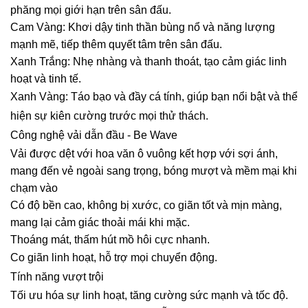
phăng mọi giới hạn trên sân đấu.
Cam Vàng: Khơi dậy tinh thần bùng nổ và năng lượng
mạnh mẽ, tiếp thêm quyết tâm trên sân đấu.
Xanh Trắng: Nhẹ nhàng và thanh thoát, tạo cảm giác linh
hoạt và tinh tế.
Xanh Vàng: Táo bạo và đầy cá tính, giúp bạn nổi bật và thể
hiện sự kiên cường trước mọi thử thách.
Công nghệ vải dẫn đầu - Be Wave
Vải được dệt với hoa văn ô vuông kết hợp với sợi ánh,
mang đến vẻ ngoài sang trọng, bóng mượt và mềm mại khi
chạm vào
Có độ bền cao, không bị xước, co giãn tốt và mịn màng,
mang lại cảm giác thoải mái khi mặc.
Thoáng mát, thấm hút mồ hôi cực nhanh.
Co giãn linh hoạt, hỗ trợ mọi chuyển động.
Tính năng vượt trội
Tối ưu hóa sự linh hoạt, tăng cường sức mạnh và tốc độ.