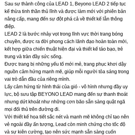
Sau sự thành công của LEAD 1, Beyono LEAD 2 tiếp tục
kế thừa tinh thần thủ lĩnh và được làm mới với phiên bản
nâng cấp, mang đến sự đột phá cả về thiết kế lẫn thông
điệp.
LEAD 2 là bước nhảy vọt trong lĩnh vực thời trang bóng
chuyền, được ra đời phong cách lãnh đạo hoàn toàn mới,
kết hợp giữa chiến thuật hiện đại và thiết kế táo bạo, trẻ
trung và tràn đầy sức sống.
Được trang bị những yếu tố mới mẻ, trang phục khơi dậy
nguồn cảm hứng mạnh mẽ, giúp mỗi người tỏa sáng trong
vai trò dẫn đầu của riêng mình.
Lấy cảm hứng từ hình thái của gió - vô hình nhưng đầy uy
lực, bộ sưu tập BEYONO LEAD mang đến sự thanh thoát
nhưng dứt khoát như những cơn bão sẵn sàng quật ngã
mọi đối thủ trên đường đi.
Với thiết kế họa tiết sắc nét và mạnh mẽ không chỉ tạo nên
vẻ ngoài đầy ấn tượng, Lead còn minh chứng cho tốc độ
và sự kiên cường, tạo nên sức mạnh sẵn sàng cuốn