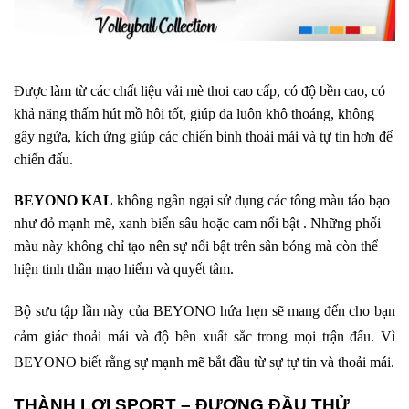
Được làm từ các chất liệu vải mè thoi cao cấp, có độ bền cao, có
khả năng thấm hút mồ hôi tốt, giúp da luôn khô thoáng, không
gây ngứa, kích ứng giúp các chiến binh thoải mái và tự tin hơn để
chiến đấu.
BEYONO KAL
không ngần ngại sử dụng các tông màu táo bạo
như đỏ mạnh mẽ, xanh biển sâu hoặc cam nổi bật . Những phối
màu này không chỉ tạo nên sự nổi bật trên sân bóng mà còn thể
hiện tinh thần mạo hiểm và quyết tâm.
Bộ sưu tập lần này của BEYONO hứa hẹn sẽ mang đến cho bạn
cảm giác thoải mái và độ bền xuất sắc trong mọi trận đấu. Vì
BEYONO biết rằng sự mạnh mẽ bắt đầu từ sự tự tin và thoải mái.
THÀNH LỢI SPORT – ĐƯƠNG ĐẦU THỬ