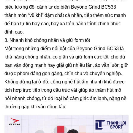
biểu tượng đôi cánh tự do biến Beyono Grind BC533
thành món “vũ khí” đậm chất cá nhân, tiếp thêm sức mạnh
để bạn tự tin bay cao, bay xa trên hành trình chinh phục
đỉnh cao.
3. Nhanh khô chống nhăn và giữ form tốt
Một trong những điểm nổi bật của Beyono Grind BC53 là
khả năng chống nhăn, co giãn và giữ form cực tốt, cho dù
bạn vận động mạnh hay giặt giũ nhiều lần, áo vẫn luôn giữ
được phom dáng gọn gàng, chỉn chu và chuyên nghiệp.
Không dừng lại ở đó, công nghệ hút ẩm nhanh khô được
tích hợp trực tiếp trong cấu trúc vải giúp áo thấm hút mồ
hôi nhanh chóng, từ đó loại bỏ cảm giác ẩm lạnh, nặng nề
thường gặp khi vận động lâu.