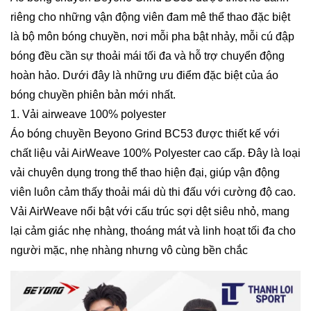
riêng cho những vận động viên đam mê thể thao đặc biệt
là bộ môn bóng chuyền, nơi mỗi pha bật nhảy, mỗi cú đập
bóng đều cần sự thoải mái tối đa và hỗ trợ chuyển động
hoàn hảo. Dưới đây là những ưu điểm đặc biệt của áo
bóng chuyền phiên bản mới nhất.
1. Vải airweave 100% polyester
Áo bóng chuyền Beyono Grind BC53 được thiết kế với
chất liệu vải AirWeave 100% Polyester cao cấp. Đây là loại
vải chuyên dụng trong thể thao hiện đại, giúp vận động
viên luôn cảm thấy thoải mái dù thi đấu với cường độ cao.
Vải AirWeave nổi bật với cấu trúc sợi dệt siêu nhỏ, mang
lại cảm giác nhẹ nhàng, thoáng mát và linh hoạt tối đa cho
người mặc, nhẹ nhàng nhưng vô cùng bền chắc