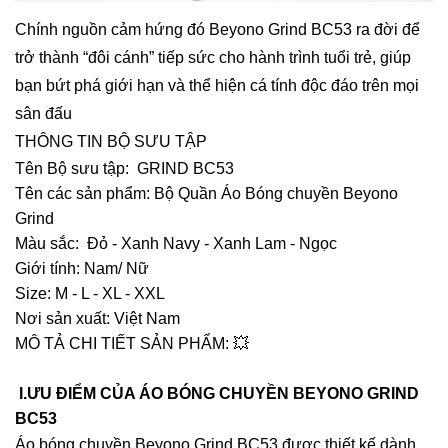
Chính nguồn cảm hứng đó Beyono Grind BC53 ra đời để
trở thành “đôi cánh” tiếp sức cho hành trình tuổi trẻ, giúp
bạn bứt phá giới hạn và thể hiện cá tính độc đáo trên mọi
sân đấu
THÔNG TIN BỘ SƯU TẬP
Tên Bộ sưu tập: GRIND BC53
Tên các sản phẩm: Bộ Quần Áo Bóng chuyền Beyono
Grind
Màu sắc: Đỏ - Xanh Navy - Xanh Lam - Ngọc
Giới tính: Nam/ Nữ
Size: M - L - XL - XXL
Nơi sản xuất: Việt Nam
MÔ TẢ CHI TIẾT SẢN PHẨM:
💥
I.ƯU ĐIỂM CỦA ÁO BÓNG CHUYỀN BEYONO GRIND
BC53
Áo bóng chuyền Beyono Grind BC53 được thiết kế dành