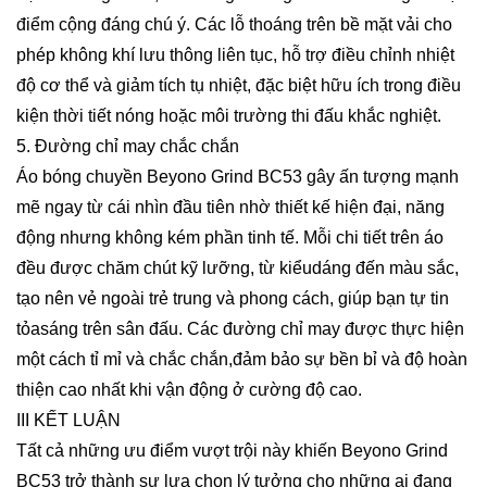
điểm cộng đáng chú ý. Các lỗ thoáng trên bề mặt vải cho
phép không khí lưu thông liên tục, hỗ trợ điều chỉnh nhiệt
độ cơ thể và giảm tích tụ nhiệt, đặc biệt hữu ích trong điều
kiện thời tiết nóng hoặc môi trường thi đấu khắc nghiệt.
5. Đường chỉ may chắc chắn
Áo bóng chuyền Beyono Grind BC53 gây ấn tượng mạnh
mẽ ngay từ cái nhìn đầu tiên nhờ thiết kế hiện đại, năng
động nhưng không kém phần tinh tế. Mỗi chi tiết trên áo
đều được chăm chút kỹ lưỡng, từ kiểudáng đến màu sắc,
tạo nên vẻ ngoài trẻ trung và phong cách, giúp bạn tự tin
tỏasáng trên sân đấu. Các đường chỉ may được thực hiện
một cách tỉ mỉ và chắc chắn,đảm bảo sự bền bỉ và độ hoàn
thiện cao nhất khi vận động ở cường độ cao.
III KẾT LUẬN
Tất cả những ưu điểm vượt trội này khiến Beyono Grind
BC53 trở thành sự lựa chọn lý tưởng cho những ai đang