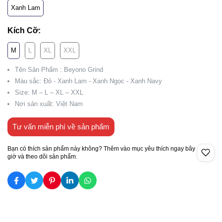
Xanh Lam
Kích Cỡ:
M
L
XL
XXL
Tên Sản Phẩm : Beyono Grind
Màu sắc: Đỏ - Xanh Lam - Xanh Ngọc - Xanh Navy
Size: M – L – XL – XXL
Nơi sản xuất: Việt Nam
Tư vấn miễn phí về sản phẩm
Bạn có thích sản phẩm này không? Thêm vào mục yêu thích ngay bây
giờ và theo dõi sản phẩm.