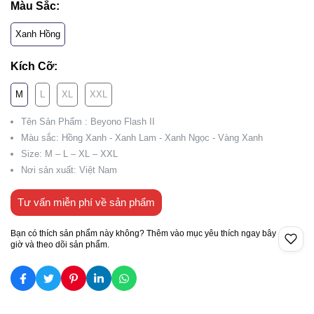
Màu Sắc:
Xanh Hồng
Kích Cỡ:
M
L
XL
XXL
Tên Sản Phẩm : Beyono Flash II
Màu sắc: Hồng Xanh - Xanh Lam - Xanh Ngọc - Vàng Xanh
Size: M – L – XL – XXL
Nơi sản xuất: Việt Nam
Tư vấn miễn phí về sản phẩm
Bạn có thích sản phẩm này không? Thêm vào mục yêu thích ngay bây
giờ và theo dõi sản phẩm.