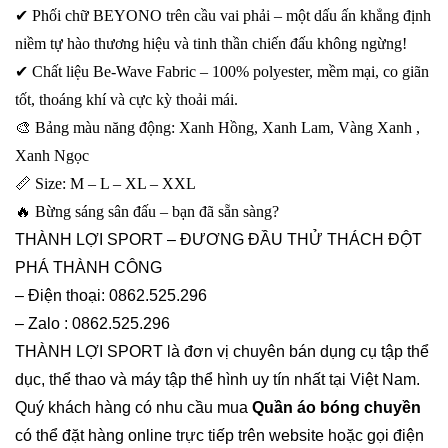
✔ Phối chữ BEYONO trên cầu vai phải – một dấu ấn khẳng định
niềm tự hào thương hiệu và tinh thần chiến đấu không ngừng!
✔ Chất liệu Be-Wave Fabric – 100% polyester, mềm mại, co giãn
tốt, thoáng khí và cực kỳ thoải mái.
🎨 Bảng màu năng động: Xanh Hồng, Xanh Lam, Vàng Xanh ,
Xanh Ngọc
📏 Size: M – L – XL – XXL
🔥 Bừng sáng sân đấu – bạn đã sẵn sàng?
THÀNH LỢI SPORT – ĐƯƠNG ĐẦU THỬ THÁCH ĐỘT
PHÁ THÀNH CÔNG
– Điện thoại: 0862.525.296
– Zalo : 0862.525.296
THÀNH LỢI SPORT là đơn vị chuyên bán dụng cụ tập thể
dục, thể thao và máy tập thể hình uy tín nhất tại Việt Nam.
Quý khách hàng có nhu cầu mua
Quần áo bóng chuyền
có thể đặt hàng online trực tiếp trên website hoặc gọi điện