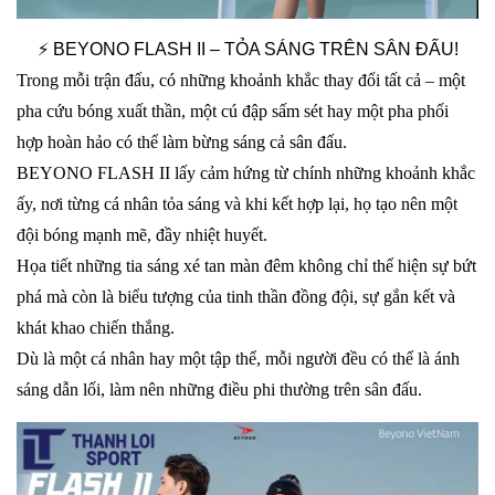
⚡ BEYONO FLASH II – TỎA SÁNG TRÊN SÂN ĐẤU!
Trong mỗi trận đấu, có những khoảnh khắc thay đổi tất cả – một
pha cứu bóng xuất thần, một cú đập sấm sét hay một pha phối
hợp hoàn hảo có thể làm bừng sáng cả sân đấu.
BEYONO FLASH II lấy cảm hứng từ chính những khoảnh khắc
ấy, nơi từng cá nhân tỏa sáng và khi kết hợp lại, họ tạo nên một
đội bóng mạnh mẽ, đầy nhiệt huyết.
Họa tiết những tia sáng xé tan màn đêm không chỉ thể hiện sự bứt
phá mà còn là biểu tượng của tinh thần đồng đội, sự gắn kết và
khát khao chiến thắng.
Dù là một cá nhân hay một tập thể, mỗi người đều có thể là ánh
sáng dẫn lối, làm nên những điều phi thường trên sân đấu.