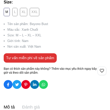
Size:
M
L
XL
XXL
Tên sản phẩm: Beyono Bust
Màu sắc: Xanh Chuối
Size: M – L – XL – XXL
Giới tính: Nam
Nơi sản xuất: Việt Nam
Tư vấn miễn phí về sản phẩm
Bạn có thích sản phẩm này không? Thêm vào mục yêu thích ngay bây
giờ và theo dõi sản phẩm.
Mô tả
Đánh giá