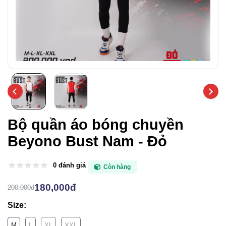
Bộ quần áo bóng chuyền
Beyono Bust Nam - Đỏ
0 đánh giá
Còn hàng
180,000đ
200,000đ
Size:
M
L
XL
XXL