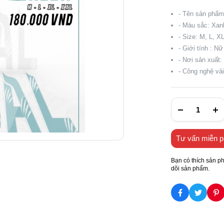
- Tên sản ph
- Màu sắc: Xa
- Size: M, L, X
- Giới tính : Nữ
- Nơi sản xuất:
- Công nghệ vả
Tư vấn miễn p
Bạn có thích sản p
dõi sản phẩm.