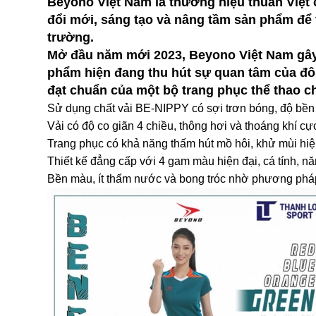
Beyono Việt Nam là thương hiệu thuần Việt
đổi mới, sáng tạo và nâng tầm sản phẩm để t
trường.
Mở đầu năm mới 2023, Beyono Việt Nam gây 
phẩm hiện đang thu hút sự quan tâm của đôn
đạt chuẩn của một bộ trang phục thể thao c
Sử dụng chất vải BE-NIPPY có sợi trơn bóng, độ bền
Vải có độ co giãn 4 chiều, thông hơi và thoáng khí cự
Trang phục có khả năng thấm hút mồ hôi, khử mùi hiệu
Thiết kế đẳng cấp với 4 gam màu hiện đại, cá tính, n
Bền màu, ít thấm nước và bong tróc nhờ phương pháp i