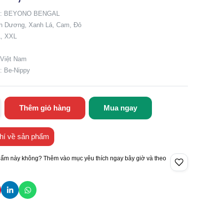
ẩm: BEYONO BENGAL
nh Dương, Xanh Lá, Cam, Đỏ
L, XXL
 Việt Nam
i: Be-Nippy
Thêm giỏ hàng
Mua ngay
hí về sản phẩm
hẩm này không? Thêm vào mục yêu thích ngay bây giờ và theo