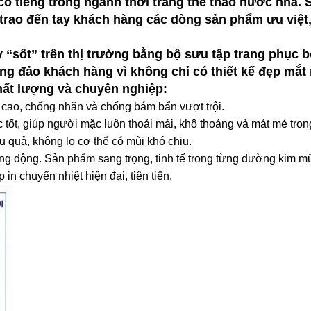
 có tiếng trong ngành thời trang thể thao nước nh
rao đến tay khách hàng các dòng sản phẩm ưu việt, t
“sốt” trên thị trường bằng bộ sưu tập trang phục 
g đảo khách hàng vì không chỉ có thiết kế đẹp mắt m
hất lượng và chuyên nghiệp:
 cao, chống nhăn và chống bám bẩn vượt trội.
c tốt, giúp người mặc luôn thoải mái, khô thoáng và mát mẻ trong
 quả, không lo cơ thể có mùi khó chịu.
ăng động. Sản phẩm sang trọng, tinh tế trong từng đường kim mũ
n chuyển nhiệt hiện đại, tiên tiến.