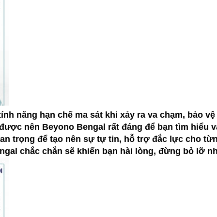
ính năng hạn chế ma sát khi xảy ra va chạm, bảo vệ
ược nên Beyono Bengal rất đáng để bạn tìm hiểu và
uan trọng để tạo nên sự tự tin, hỗ trợ đắc lực cho t
gal chắc chắn sẽ khiến bạn hài lòng, đừng bỏ lỡ nh