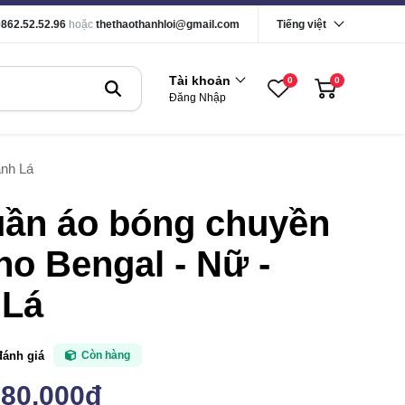
0862.52.52.96
hoặc
thethaothanhloi@gmail.com
Tiếng việt
Tài khoản
0
0
Đăng Nhập
anh Lá
uần áo bóng chuyền
o Bengal - Nữ -
 Lá
đánh giá
Còn hàng
180,000đ