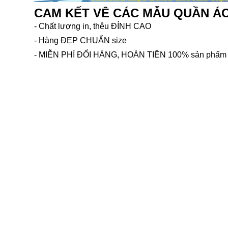
CAM KẾT VÊ CÁC MẪU QUẦN Á
- Chất lượng in, thêu ĐỈNH CAO
- Hàng ĐẸP CHUẨN size
- MIỄN PHÍ ĐỔI HÀNG, HOÀN TIỀN 100% sản phẩm nế