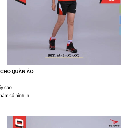
 CHO QUẦN ÁO
ẩy cao
phẩm có hình in