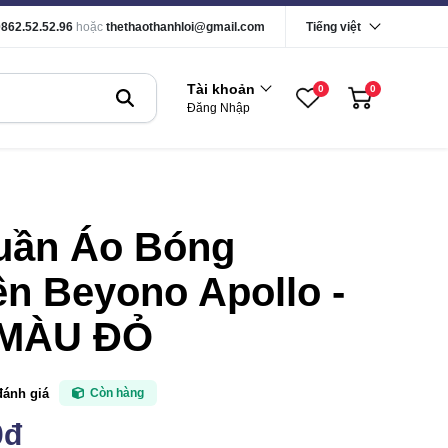
0862.52.52.96
hoặc
thethaothanhloi@gmail.com
Tiếng việt
Tài khoản
0
0
Đăng Nhập
uần Áo Bóng
n Beyono Apollo -
 MÀU ĐỎ
đánh giá
Còn hàng
0đ