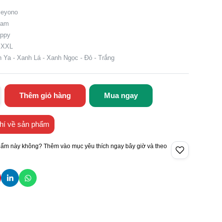
Beyono
Nam
ippy
, XXL
 Ya - Xanh Lá - Xanh Ngọc - Đỏ - Trắng
Thêm giỏ hàng
Mua ngay
hí về sản phẩm
hẩm này không? Thêm vào mục yêu thích ngay bây giờ và theo