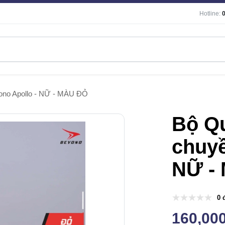
Hotline:
ono Apollo - NỮ - MÀU ĐỎ
Bộ Q
chuyề
NỮ -
0 
160,00