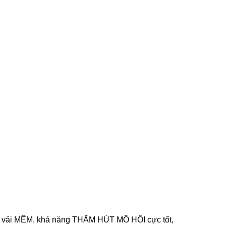
là vải MỀM, khả năng THẤM HÚT MỒ HÔI cực tốt,