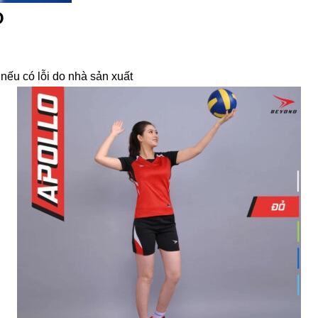
O
u có lỗi do nhà sản xuất