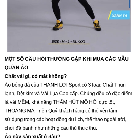
MỘT SỐ CÂU HỎI THƯỜNG GẶP KHI MUA CÁC MẪU
QUẦN ÁO
Chất vải gì, có mát không?
Áo bóng đá của THÀNH LỢI Sport có 3 lọai: Chất Thun
lạnh, Dệt kim và Vải Lụa Cao cấp. Chúng đều có đặc điểm
là vải MỀM, khả năng THẤM HÚT MỒ HÔI cực tốt,
THOÁNG MÁT nên Quý khách hàng có thể yên tâm
sử dụng trong các hoạt đồng du lịch, thể thao ngoài trời,
chơi đá banh như những cầu thủ thực thụ.
Áo này sản xuất ở đâu?