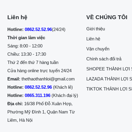
Liên hệ
VỀ CHÚNG TÔI
Giới thiệu
Hotline:
0862.52.52.96
(24/24)
Thời gian làm việc
Liên hệ
Sáng: 8:00 - 12:00
Vận chuyển
Chiều: 13:30 - 17:30
Chính sách đổi trả
Thứ 2 đến thứ 7 hàng tuần
SHOPEE THÀNH LỢI
Cửa hàng online trực tuyến 24/24
Email:
thethaothanhloi@gmail.com
LAZADA THÀNH LỢI 
Hotline:
0862.52.52.96
(Khách lẻ)
TIKTOK THÀNH LỢI 
Hotline:
0865.311.196
(Khách đại lý)
Địa chỉ:
16/38 Phố Đỗ Xuân Hợp,
Phường Mỹ Đình 1, Quận Nam Từ
Liêm, Hà Nội