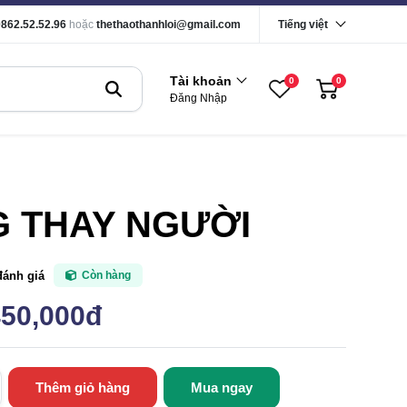
0862.52.52.96
hoặc
thethaothanhloi@gmail.com
Tiếng việt
Tài khoản
0
0
Đăng Nhập
 THAY NGƯỜI
đánh giá
Còn hàng
450,000đ
Thêm giỏ hàng
Mua ngay