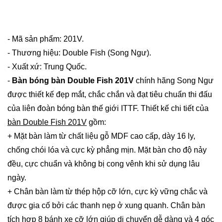
- Mã sản phẩm: 201V.
- Thương hiệu: Double Fish (Song Ngư).
- Xuất xứ: Trung Quốc.
-
Bàn bóng bàn Double Fish 201V
chính hãng Song Ngư
được thiết kế đẹp mắt, chắc chắn và đạt tiêu chuẩn thi đấu
của liên đoàn bóng bàn thế giới ITTF. Thiết kế chi tiết của
bàn Double Fish 201V
gồm:
+ Mặt bàn làm từ chất liệu gỗ MDF cao cấp, dày 16 ly,
chống chói lóa và cực kỳ phẳng mịn. Mặt bàn cho độ nảy
đều, cực chuẩn và không bị cong vênh khi sử dụng lâu
ngày.
+ Chân bàn làm từ thép hộp cỡ lớn, cực kỳ vững chắc và
được gia cố bởi các thanh nẹp ở xung quanh. Chân bàn
tích hợp 8 bánh xe cỡ lớn giúp di chuyển dễ dàng và 4 góc