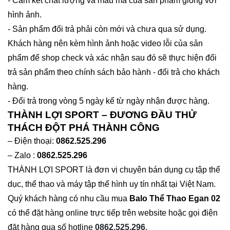
- Cam kết chất lượng và mẫu mã của sản phẩm giống với
hình ảnh.
- Sản phẩm đổi trả phải còn mới và chưa qua sử dụng.
Khách hàng nên kèm hình ảnh hoặc video lỗi của sản
phẩm để shop check và xác nhận sau đó sẽ thực hiện đổi
trả sản phẩm theo chính sách bảo hành - đổi trả cho khách
hàng.
- Đổi trả trong vòng 5 ngày kể từ ngày nhận được hàng.
THÀNH LỢI SPORT – ĐƯƠNG ĐẦU THỬ
THÁCH ĐỘT PHÁ THÀNH CÔNG
– Điện thoại:
0862.525.296
– Zalo :
0862.525.296
THÀNH LỢI SPORT là đơn vị chuyên bán dụng cụ tập thể
dục, thể thao và máy tập thể hình uy tín nhất tại Việt Nam.
Quý khách hàng có nhu cầu mua
Balo Thể Thao Egan 02
có thể đặt hàng online trực tiếp trên website hoặc gọi điện
đặt hàng qua số hotline
0862.525.296
.