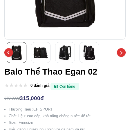
Balo Thể Thao Egan 02
0 đánh giá
Còn hàng
315,000đ
370,000đ
Thương Hiệu :CP SPORT
Chất Liệu: cao cấp, khả năng chống nước đế tốt.
Size: Freesize
Kiểu dáng Unisex phù hợp với cả nam và nữ